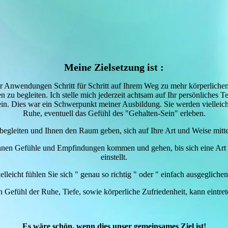
Mein
e
Zielsetzung ist :
r Anwendungen Schritt für Schritt auf Ihrem Weg zu mehr körperliche
 zu begleiten. Ich stelle mich jederzeit achtsam auf Ihr persönliches 
in. Dies war ein Schwerpunkt meiner Ausbildung. Sie werden vielleich
Ruhe, eventuell das Gefühl des "Gehalten-Sein" erleben.
begleiten und Ihnen den Raum geben, sich auf Ihre Art und Weise mitt
nnen Gefühle und Empfindungen kommen und gehen, bis sich eine Art 
einstellt.
elleicht fühlen Sie sich " genau so richtig " oder " einfach ausgeglichen
n Gefühl der Ruhe, Tiefe, sowie körperliche Zufriedenheit, kann eintret
Es wäre schön, wenn dies unser gemeinsames Ziel ist!