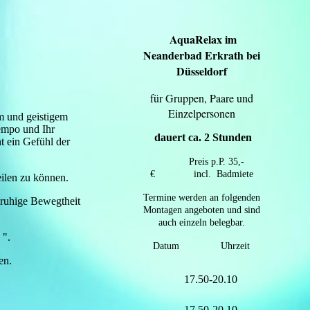
AquaRelax
im
Neanderbad Erkrath bei
Düsseldorf
für Gruppen, Paare und
Einzelpersonen
m und geistigem
Tempo und Ihr
dauert ca. 2 Stunden
t ein Gefühl der
Preis p.P. 35,-
€ incl. Badmiete
eilen zu können.
Termine werden an folgenden
ruhige Bewegtheit
Montagen angeboten und sind
auch einzeln belegbar.
 ".
Datum Uhrzeit
en.
17.50-20.10
17.50-20.10